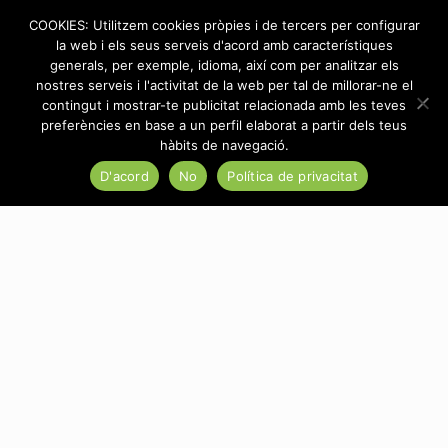
COOKIES: Utilitzem cookies pròpies i de tercers per configurar
la web i els seus serveis d'acord amb característiques
generals, per exemple, idioma, així com per analitzar els
nostres serveis i l'activitat de la web per tal de millorar-ne el
contingut i mostrar-te publicitat relacionada amb les teves
Categories
Tags
Authors
Show all
preferències en base a un perfil elaborat a partir dels teus
hàbits de navegació.
D'acord
No
Política de privacitat
There are no posts on the list.