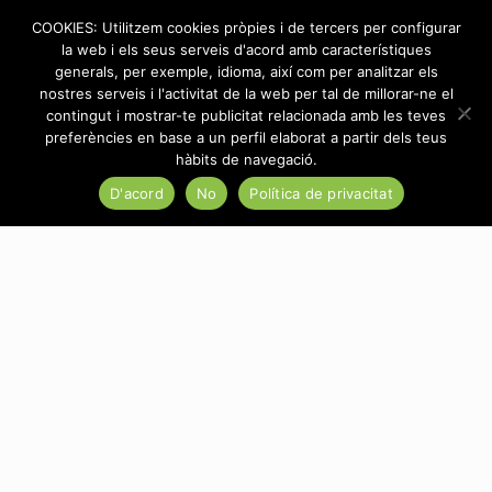
COOKIES: Utilitzem cookies pròpies i de tercers per configurar
la web i els seus serveis d'acord amb característiques
generals, per exemple, idioma, així com per analitzar els
nostres serveis i l'activitat de la web per tal de millorar-ne el
contingut i mostrar-te publicitat relacionada amb les teves
Categories
Tags
Authors
Show all
preferències en base a un perfil elaborat a partir dels teus
hàbits de navegació.
D'acord
No
Política de privacitat
There are no posts on the list.