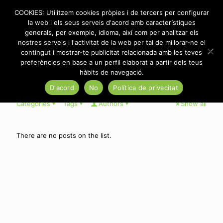
COOKIES: Utilitzem cookies pròpies i de tercers per configurar
la web i els seus serveis d'acord amb característiques
generals, per exemple, idioma, així com per analitzar els
nostres serveis i l'activitat de la web per tal de millorar-ne el
CALL or even TEXT GAMBLER (AZ, CO, IN, KY, LA, NC, NJ-
contingut i mostrar-te publicitat relacionada amb les teves
NEW JERSEY, OH, VA) or perhaps BETS OFF (IA). –
preferències en base a un perfil elaborat a partir dels teus
hàbits de navegació.
D'acord
No
Política de privacitat
Categories
Tags
Authors
Show all
There are no posts on the list.