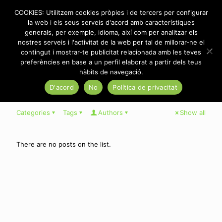
COOKIES: Utilitzem cookies pròpies i de tercers per configurar
la web i els seus serveis d'acord amb característiques
generals, per exemple, idioma, així com per analitzar els
nostres serveis i l'activitat de la web per tal de millorar-ne el
Szeroki wybór turniejów i jackpotów, dający zawodnikom
contingut i mostrar-te publicitat relacionada amb les teves
świetną okazję do odwiedzenia zwiększenia swoich
preferències en base a un perfil elaborat a partir dels teus
ewentualności na zwycięstwo. –
hàbits de navegació.
D'acord
No
Política de privacitat
Categories
Tags
Authors
Show all
There are no posts on the list.