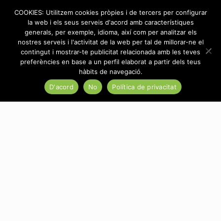
COOKIES: Utilitzem cookies pròpies i de tercers per configurar
la web i els seus serveis d'acord amb característiques
generals, per exemple, idioma, així com per analitzar els
nostres serveis i l'activitat de la web per tal de millorar-ne el
contingut i mostrar-te publicitat relacionada amb les teves
Categories
Tags
Authors
Show all
preferències en base a un perfil elaborat a partir dels teus
hàbits de navegació.
D'acord
No
Política de privacitat
There are no posts on the list.