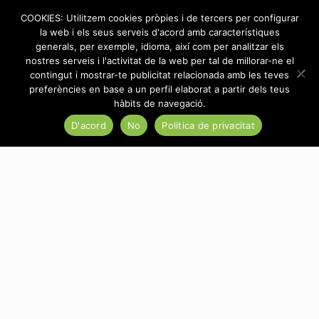
COOKIES: Utilitzem cookies pròpies i de tercers per configurar
la web i els seus serveis d'acord amb característiques
generals, per exemple, idioma, així com per analitzar els
nostres serveis i l'activitat de la web per tal de millorar-ne el
contingut i mostrar-te publicitat relacionada amb les teves
Categories
Tags
Authors
Show all
preferències en base a un perfil elaborat a partir dels teus
hàbits de navegació.
D'acord
No
Política de privacitat
There are no posts on the list.