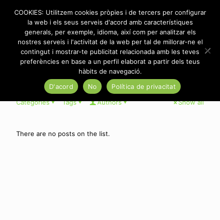
COOKIES: Utilitzem cookies pròpies i de tercers per configurar
la web i els seus serveis d'acord amb característiques
generals, per exemple, idioma, així com per analitzar els
nostres serveis i l'activitat de la web per tal de millorar-ne el
Você tem a possibilidade de expandir a imagem pra uraian
contingut i mostrar-te publicitat relacionada amb les teves
cheia ou assisti-la em um miniplayer. –
preferències en base a un perfil elaborat a partir dels teus
hàbits de navegació.
D'acord
No
Política de privacitat
Categories
Tags
Authors
Show all
There are no posts on the list.